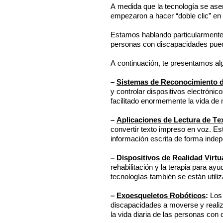
A medida que la tecnología se asen
empezaron a hacer “doble clic” en
Estamos hablando particularmente 
personas con discapacidades pued
A continuación, te presentamos al
–
Sistemas de Reconocimiento 
y controlar dispositivos electrón
facilitado enormemente la vida d
–
Aplicaciones de Lectura de Te
convertir texto impreso en voz. E
información escrita de forma indep
–
Dispositivos de Realidad Virt
rehabilitación y la terapia para a
tecnologías también se están util
–
Exoesqueletos Robóticos
:
Los 
discapacidades a moverse y reali
la vida diaria de las personas con