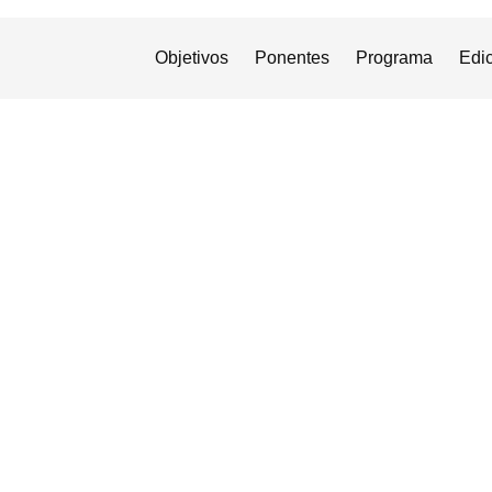
Objetivos
Ponentes
Programa
Edic
Blog
TECNOLOGÍAS DE ACCESIBILIDAD Y ASISTENCIA: INNOV