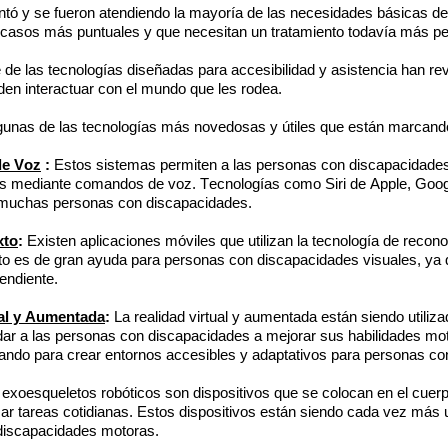
tó y se fueron atendiendo la mayoría de las necesidades básicas de e
 casos más puntuales y que necesitan un tratamiento todavía más pe
de las tecnologías diseñadas para accesibilidad y asistencia han rev
en interactuar con el mundo que les rodea.
gunas de las tecnologías más novedosas y útiles que están marcando
de
Voz
:
Estos sistemas permiten a las personas con discapacidade
icos mediante comandos de voz. Tecnologías como Siri de Apple, Goo
e muchas personas con discapacidades.
xto
:
Existen aplicaciones móviles que utilizan la tecnología de recon
sto es de gran ayuda para personas con discapacidades visuales, ya 
endiente.
ual y Aumentada
:
La realidad virtual y aumentada están siendo utiliz
yudar a las personas con discapacidades a mejorar sus habilidades mo
izando para crear entornos accesibles y adaptativos para personas c
exoesqueletos robóticos son dispositivos que se colocan en el cuer
zar tareas
cotidianas. Estos dispositivos están siendo cada vez más ut
 discapacidades motoras.