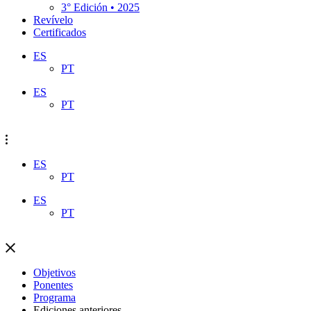
3° Edición • 2025
Revívelo
Certificados
ES
PT
ES
PT
ES
PT
ES
PT
Objetivos
Ponentes
Programa
Ediciones anteriores