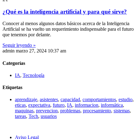
¿Qué es la inteligencia artificial y para qué sirve?
Conocer al menos algunos datos básicos acerca de la Inteligencia
Artificial se ha vuelto un requerimiento indispensable para el futuro
que tenemos por delante.
Seguir leyendo »
admin
marzo 27, 2024
10:37 am
Categorías
IA
,
Tecnología
Etiquetas
aprendizaje
,
asistentes
,
capacidad
,
comportamientos
,
estudio
,
eticas
,
expectativa
,
futuro
,
IA
,
informacion
,
informática
,
maquinas
,
prevencion
,
problemas
,
procesamiento
,
sistemas
,
tareas
,
Tech
,
usuarios
Aviso Legal